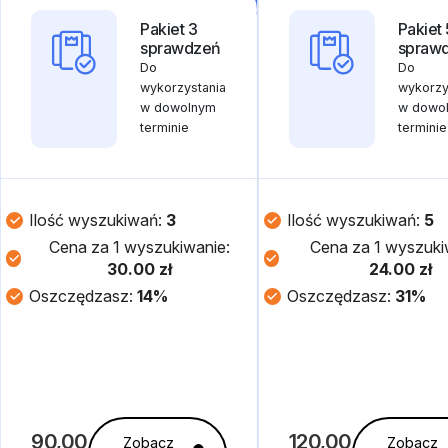
Pakiet 3
Pakiet 
sprawdzeń
spraw
Do
Do
wykorzystania
wykorzy
w dowolnym
w dowo
terminie
terminie
Ilość wyszukiwań:
3
Ilość wyszukiwań:
5
Cena za 1 wyszukiwanie:
Cena za 1 wyszuki
30.00 zł
24.00 zł
Oszczędzasz:
14%
Oszczędzasz:
31%
90,00
120,00
Zobacz
Zobacz